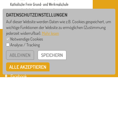
DATENSCHUTZEINSTELLUNGEN
Auf dieser Website werden Daten wie z.B. Cookies gespeichert, um
wichtige Funktionen der Website zu ermöglichen
(Zustimmung
jederzeit widerrufbar).
Mehr lesen
MAXIMILIAN-KOLBE-SCHULE
Notwendige Cookies
Bollershofstr.14 • 78628 Rottweil
Analyse / Tracking
GS
RS
Tel
0741 / 942-555-0
ABLEHNEN
SPEICHERN
Mail
info@mks-rottweil.de
WRS
GTB
ALLE AKZEPTIEREN
Instagram
Facebook
IMPRESSUM
DATENSCHUTZ
HINWEISGEBERSYSTEM
COOKIE EINSTELLUNGEN