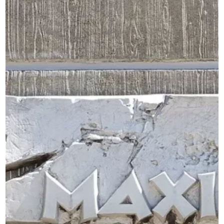
KONTAKT
SCHULGEBÜHREN
FLYER
MATERIALLISTEN
SCHULWEG
SCHLIESSFACH MIETEN
SCHULBEKLEIDUNG