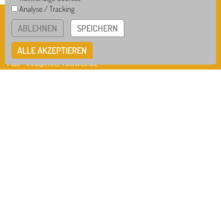
Analyse / Tracking
GS
RS
MAXIMILIAN-KOLBE-SCHULE
ABLEHNEN
SPEICHERN
Bollershofstr.14 • 78628 Rottweil
WRS
GTB
ALLE AKZEPTIEREN
Tel
0741 / 942-555-0
Mail
info@mks-rottweil.de
Instagram
Facebook
IMPRESSUM
DATENSCHUTZ
HINWEISGEBERSYSTEM
COOKIE EINSTELLUNGEN
IN ZUSAMMENARBEIT MIT