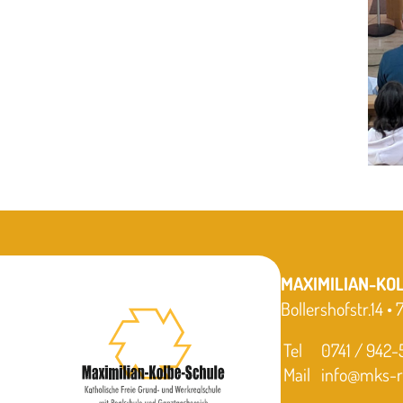
MAXIMILIAN-KO
Bollershofstr.14 •
Tel
0741 / 942
Mail
info@mks-ro