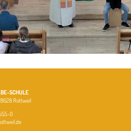
LBE-SCHULE
 78628 Rottweil
-555-0
ttweil.de