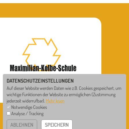
DATENSCHUTZEINSTELLUNGEN
Auf dieser Website werden Daten wie z.B. Cookies gespeichert, um
wichtige Funktionen der Website zu ermöglichen
(Zustimmung
jederzeit widerrufbar).
Mehr lesen
Notwendige Cookies
MAXIMILIAN-KOLBE-SCHULE
Analyse / Tracking
GS
RS
Bollershofstr.14 • 78628 Rottweil
ABLEHNEN
SPEICHERN