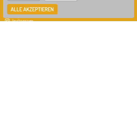
Tel
0741 / 942-555-0
WRS
GTB
Mail
info@mks-rottweil.de
ALLE AKZEPTIEREN
Instagram
Facebook
IMPRESSUM
DATENSCHUTZ
HINWEISGEBERSYSTEM
COOKIE EINSTELLUNGEN
IN ZUSAMMENARBEIT MIT