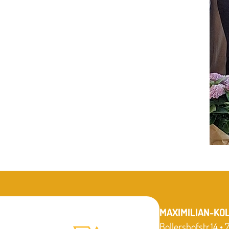
MAXIMILIAN-KO
Bollershofstr.14 •