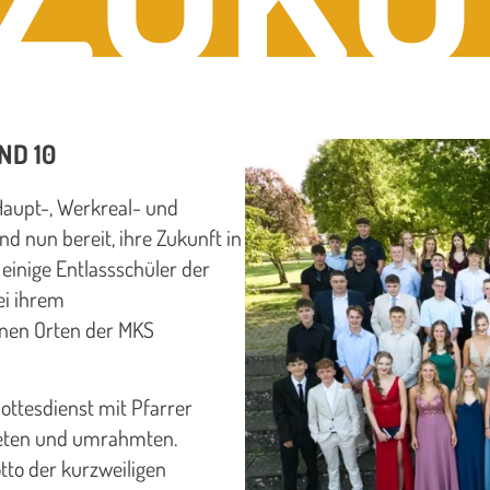
ND 10
 Haupt-, Werkreal- und
d nun bereit, ihre Zukunft in
einige Entlassschüler der
ei ihrem
enen Orten der MKS
ottesdienst mit Pfarrer
teten und umrahmten.
to der kurzweiligen