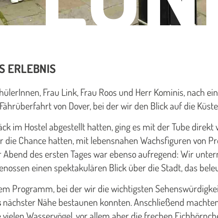
S ERLEBNIS
ülerInnen, Frau Link, Frau Roos und Herr Kominis, nach e
hrüberfahrt von Dover, bei der wir den Blick auf die Küst
 im Hostel abgestellt hatten, ging es mit der Tube direk
ir die Chance hatten, mit lebensnahen Wachsfiguren von Pr
r Abend des ersten Tages war ebenso aufregend: Wir unte
ossen einen spektakulären Blick über die Stadt, das bele
em Programm, bei der wir die wichtigsten Sehenswürdigke
s
nächster Nähe bestaunen konnten. Anschließend machten 
e vielen Wasservögel, vor allem aber die frechen Eichhörnc