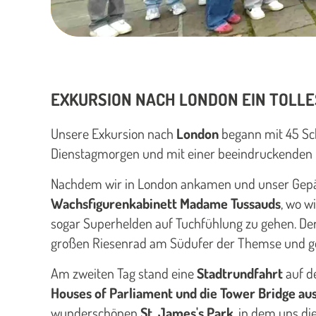
EXKURSION NACH LONDON EIN TOLLE
Unsere Exkursion nach
London
begann mit 45 Sch
Dienstagmorgen und mit einer beeindruckenden Fä
Nachdem wir in London ankamen und unser Gepäck
Wachsfigurenkabinett Madame Tussauds
, wo w
sogar Superhelden auf Tuchfühlung zu gehen. De
großen Riesenrad am Südufer der Themse und gen
Am zweiten Tag stand eine
Stadtrundfahrt
auf d
Houses of Parliament und die Tower Bridge au
wunderschönen
St. James's Park
, in dem uns di