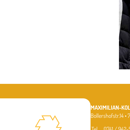
MAXIMILIAN-KO
Bollershofstr.14 •
Tel
0741 / 942