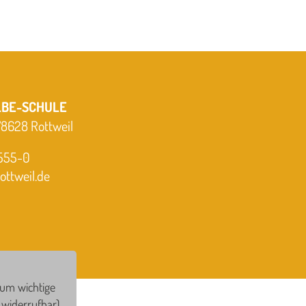
LBE-SCHULE
 78628 Rottweil
-555-0
ttweil.de
 um wichtige
widerrufbar).