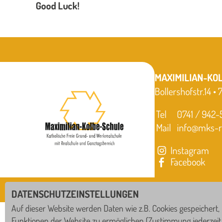
Good Luck!
MAXIMILIAN-KO
Bollershofstr.14 •
Tel
0741 / 942
Mail
info@mks-ro
Instagram
Facebook
DATENSCHUTZEINSTELLUNGEN
Auf dieser Website werden Daten wie z.B. Cookies gespeichert,
IN ZUSAMMENARBEIT MIT
Funktionen der Website zu ermöglichen
(Zustimmung jederzeit 