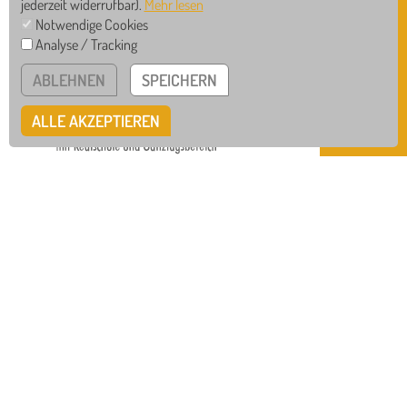
jederzeit widerrufbar).
Mehr lesen
Notwendige Cookies
Analyse / Tracking
GS
RS
ABLEHNEN
SPEICHERN
WRS
GTB
ALLE AKZEPTIEREN
MAXIMILIAN-KOLBE-SCHULE
Bollershofstr.14 • 78628 Rottweil
Tel
0741 / 942-555-0
Mail
info@mks-rottweil.de
Instagram
Facebook