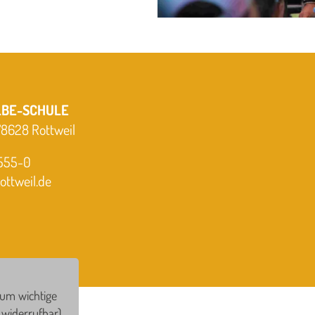
LBE-SCHULE
 78628 Rottweil
-555-0
ttweil.de
 um wichtige
widerrufbar).