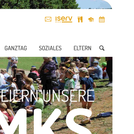
GANZTAG
SOZIALES
ELTERN
FEIERN UNSERE
MKS