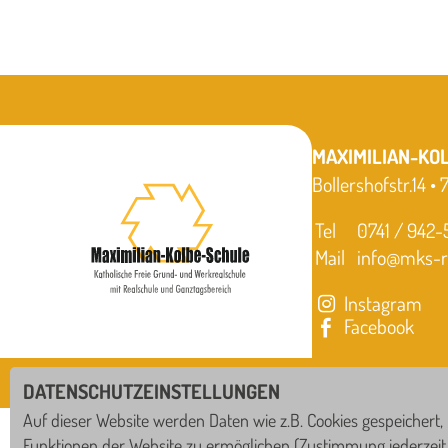
MAXIMILIAN-KO
Bollershofstr.14 •
Tel
0741 / 942
Mail
info@mks-ro
Instagram
Facebook
DATENSCHUTZEINSTELLUNGEN
Auf dieser Website werden Daten wie z.B. Cookies gespeichert,
IN ZUSAMMENARBEIT MIT
Funktionen der Website zu ermöglichen
(Zustimmung jederzeit 